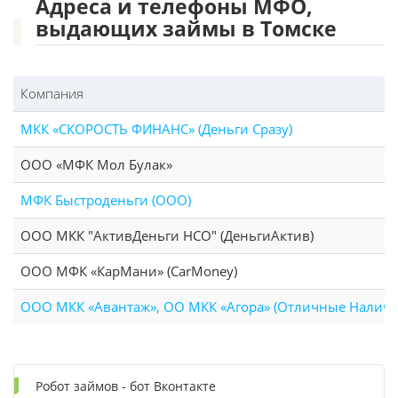
Адреса и телефоны МФО,
выдающих займы в Томске
Компания
МКК «СКОРОСТЬ ФИНАНС» (Деньги Сразу)
ООО «МФК Мол Булак»
МФК Быстроденьги (ООО)
ООО МКК "АктивДеньги НСО" (ДеньгиАктив)
ООО МФК «КарМани» (CarMoney)
ООО МКК «Авантаж», ОО МКК «Агора» (Отличные Налич
Робот займов - бот Вконтакте