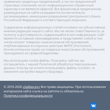
сравнению кредитных предложений, а так же предложений
страховых компаний, носит информационно-справочный
характер и не является офертой. Все финансовые предложения,
размещенные на сайте оказываются исключительно
организациями, имеющими разрешение Центрального Банка
Российской Федерации и соответствующие лицензии.
Содержание информационных статей основано на субъективном
мнении редакции нашего сайта. Мы не несем ответственность за
полноту и достоверность содержащейся в них информации. Сайт
является составным произведением и представляет собой в том
числе каталог товарных знаков (знаков обслуживания),
опубликованных в открытых реестрах ФИПС (Роспатент).
Исключительное право на товарные знаки (знаки обслуживания)
принадлежат их правообладателям.
Мы используем cookie файлы. Пользуясь сайтом, вы
соглашаетесь с нашей Политикой обработки персональных
данных. Если вы не хотите использовать файлы «cookie», то
измените настройки вашего браузера.
© 2016-2026
«Займи.ру»
Все права защищены. При использовании
материалов сайта ссылка на zaimme.ru обязательна.
Политика конфиденциальности