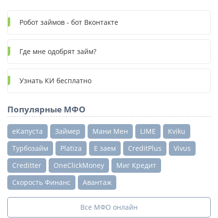
Робот займов - бот Вконтакте
Где мне одобрят займ?
Узнать КИ бесплатно
Популярные МФО
еКапуста
Займер
Мани Мен
LIME
Kviku
Турбозайм
Platiza
Е заем
CreditPlus
Vivus
Creditter
OneClickMoney
Миг Кредит
Скорость Финанс
Авантаж
Все МФО онлайн