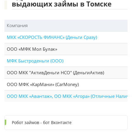
выдающих займы в Томске
Компания
МКК «СКОРОСТЬ ФИНАНС» (Деньги Сразу)
ООО «МФК Мол Булак»
МФК Быстроденьги (ООО)
ООО МКК "АктивДеньги НСО" (ДеньгиАктив)
ООО МФК «КарМани» (CarMoney)
ООО МКК «Авантаж», ОО МКК «Агора» (Отличные Налич
Робот займов - бот Вконтакте