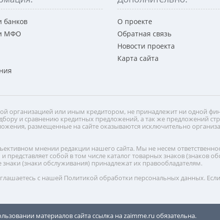
и банков
О проекте
и МФО
Обратная связь
Новости проекта
ы
Карта сайта
ния
вой организацией или иным кредитором, не принадлежит ни одной фи
подбору и сравнению кредитных предложений, а так же предложений 
редложения, размещенные на сайте оказываются исключительно орган
ективном мнении редакции нашего сайта. Мы не несем ответственност
и представляет собой в том числе каталог товарных знаков (знаков о
 знаки (знаки обслуживания) принадлежат их правообладателям.
оглашаетесь с нашей Политикой обработки персональных данных. Если 
льзовании материалов сайта ссылка на zaimme.ru обязательна.