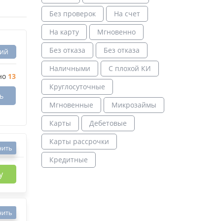
Без проверок
На счет
На карту
Мгновенно
Без отказа
Без отказа
вий
Наличными
С плохой КИ
но
13
Круглосуточные
ь
Мгновенные
Микрозаймы
Карты
Дебетовые
Карты рассрочки
нить
Кредитные
у
нить