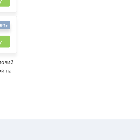
у
нить
у
ловий
ой на