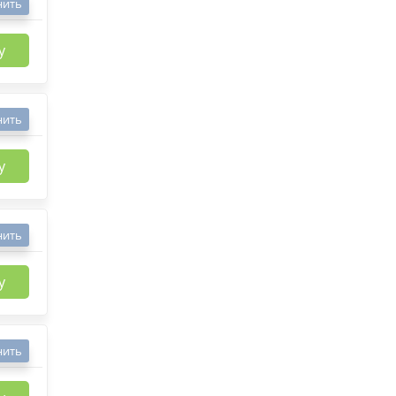
нить
у
нить
у
нить
у
нить