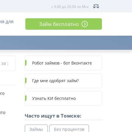
с 9.00 до 20.00 по Мск
ия для
Займ бесплатно
Робот займов - бот Вконтакте
к за
:
Где мне одобрят займ?
го
Узнать КИ бесплатно
что
Часто ищут в Томске:
Займы
Без процентов