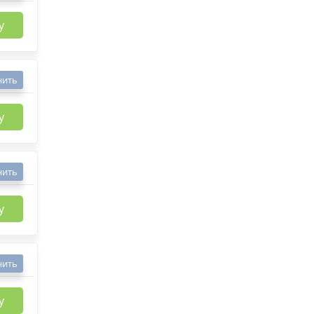
у
нить
у
нить
у
нить
у