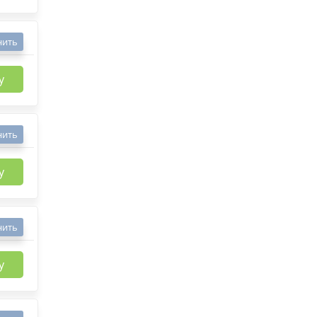
нить
у
нить
у
нить
у