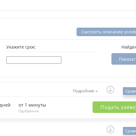
Смотреть описание усло
Укажите срок:
Найде
Показат
Подробнее
Срав
 дней
от 1 минуты
Подать заявк
Одобрение
Срав