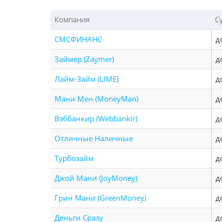
Компания
С
СМСФИНАНС
д
Займер (Zaymer)
д
Лайм-Займ (LIME)
д
Мани Мен (MoneyMan)
д
Вэббанкир (Webbankir)
д
Отличные Наличные
д
Турбозайм
д
Джой Мани (JoyMoney)
д
Грин Мани (GreenMoney)
д
Деньги Сразу
д