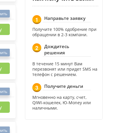
нить
Направьте заявку
1
у
Получите 100% одобрение при
обращении в 2-3 компани.
Дождитесь
2
решения
нить
В течение 15 минут Вам
у
перезвонят или придет SMS на
телефон с решением.
Получите деньги
3
нить
Мгновенно на карту, счет,
QIWI-кошелек, Ю-Money или
у
наличными.
нить