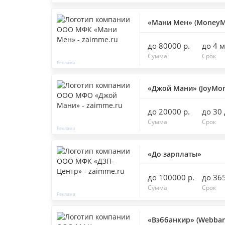
«Мани Мен» (MoneyM
до 80000 р.
до 4 
Сумма
Срок
«Джой Мани» (JoyMon
до 20000 р.
до 30
Сумма
Срок
«До зарплаты»
до 100000 р.
до 36
Сумма
Срок
«Вэббанкир» (Webban