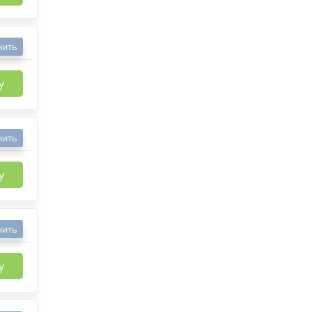
нить
у
нить
у
нить
у