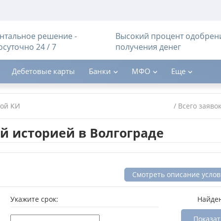
тальное решение -
Высокий процент одобрен
осуточно 24 / 7
получения денег
Дебетовые карты
Банки
МФО
Еще
хой КИ
/ Всего заяво
й историей в Волгограде
Смотреть описание усло
Укажите срок:
Найде
Показат