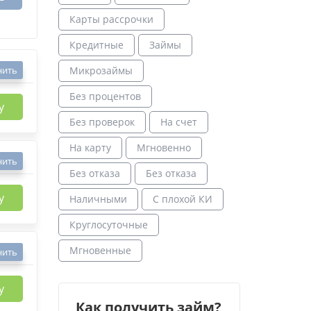
Карты рассрочки
Кредитные
Займы
нить
Микрозаймы
Без процентов
у
Без проверок
На счет
На карту
Мгновенно
нить
Без отказа
Без отказа
у
Наличными
С плохой КИ
Круглосуточные
Мгновенные
нить
у
Как получить займ?