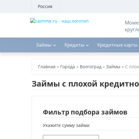
Россия
Момен
кругл
Займы
Кредиты
Кредитные карты
Главная
»
Города
»
Волгоград
»
Займы
»
С пло
Займы с плохой кредитно
Фильтр подбора займов
Укажите сумму займа: