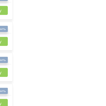
у
нить
у
нить
у
нить
у