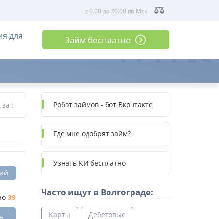
с 9.00 до 20.00 по Мск
ия для
Займ бесплатно
Робот займов - бот Вконтакте
к за
:
Где мне одобрят займ?
Узнать КИ бесплатно
вий
Часто ищут в Волгограде:
но
39
Карты
Дебетовые
ь