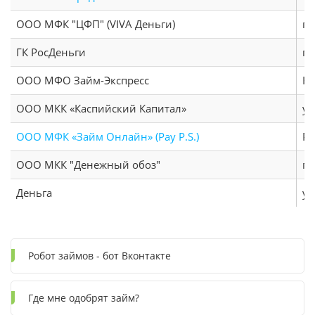
ООО МФК "ЦФП" (VIVA Деньги)
пр
ГК РосДеньги
пр
ООО МФО Займ-Экспресс
Кр
ООО МКК «Каспийский Капитал»
ул
ООО МФК «Займ Онлайн» (Pay P.S.)
Ра
ООО МКК "Денежный обоз"
пр
Деньга
ул
Робот займов - бот Вконтакте
Где мне одобрят займ?