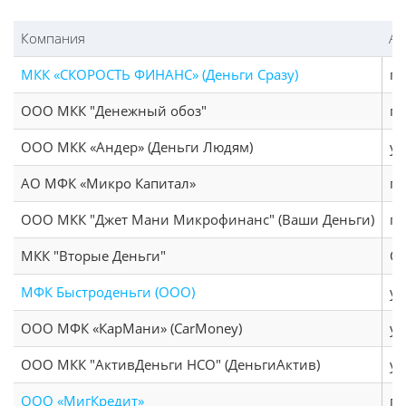
Компания
Ад
МКК «СКОРОСТЬ ФИНАНС» (Деньги Сразу)
пр
ООО МКК "Денежный обоз"
пр
ООО МКК «Андер» (Деньги Людям)
ул
АО МФК «Микро Капитал»
г.
ООО МКК "Джет Мани Микрофинанс" (Ваши Деньги)
г.
МКК "Вторые Деньги"
Оп
МФК Быстроденьги (ООО)
ул
ООО МФК «КарМани» (CarMoney)
ул
ООО МКК "АктивДеньги НСО" (ДеньгиАктив)
ул
ООО «МигКредит»
г.