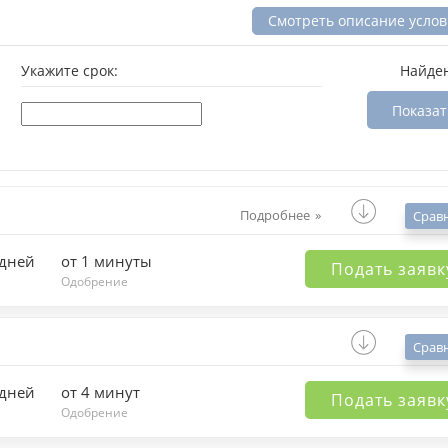
Смотреть описание усло
Укажите срок:
Найде
Показат
Подробнее
Срав
 дней
от 1 минуты
Подать заявк
Одобрение
Срав
 дней
от 4 минут
Подать заявк
Одобрение