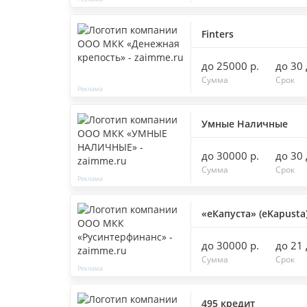
Finters
до 25000 р.
до 30
Сумма
Срок
Умные Наличные
до 30000 р.
до 30
Сумма
Срок
«еКапуста» (eKapusta
до 30000 р.
до 21
Сумма
Срок
495 кредит