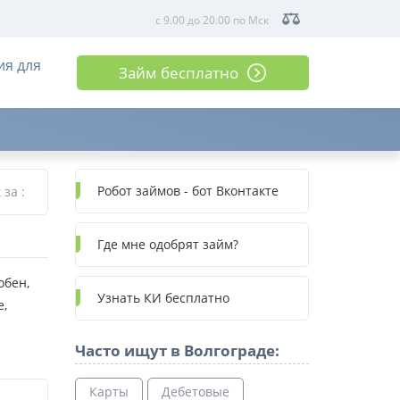
с 9.00 до 20.00 по Мск
ия для
Займ бесплатно
Робот займов - бот Вконтакте
к за
:
Где мне одобрят займ?
обен,
Узнать КИ бесплатно
е,
Часто ищут в Волгограде:
Карты
Дебетовые