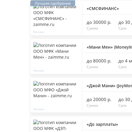
«СМСФИНАНС»
до 30000 р.
до 30
Сумма
Срок
«Мани Мен» (MoneyM
до 80000 р.
до 4 
Сумма
Срок
«Джой Мани» (JoyMon
до 20000 р.
до 30
Сумма
Срок
«До зарплаты»