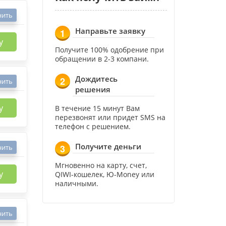
нить
Направьте заявку
1
у
Получите 100% одобрение при
обращении в 2-3 компани.
Дождитесь
2
нить
решения
у
В течение 15 минут Вам
перезвонят или придет SMS на
телефон с решением.
Получите деньги
3
нить
Мгновенно на карту, счет,
у
QIWI-кошелек, Ю-Money или
наличными.
нить