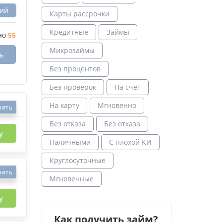
вий
Карты рассрочки
Кредитные
Займы
но
55
Микрозаймы
ь
Без процентов
Без проверок
На счет
На карту
Мгновенно
нить
Без отказа
Без отказа
у
Наличными
С плохой КИ
Круглосуточные
нить
Мгновенные
у
Как получить займ?