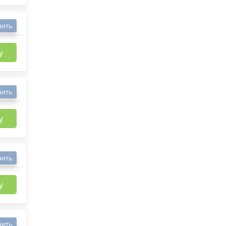
нить
у
нить
у
нить
у
нить