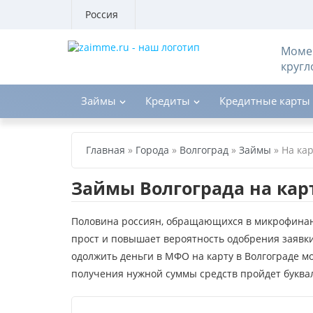
Россия
Момен
кругл
Займы
Кредиты
Кредитные карты
Главная
»
Города
»
Волгоград
»
Займы
»
На кар
Займы Волгограда на кар
Половина россиян, обращающихся в микрофинанс
прост и повышает вероятность одобрения заявк
одолжить деньги в МФО на карту в Волгограде м
получения нужной суммы средств пройдет буквал