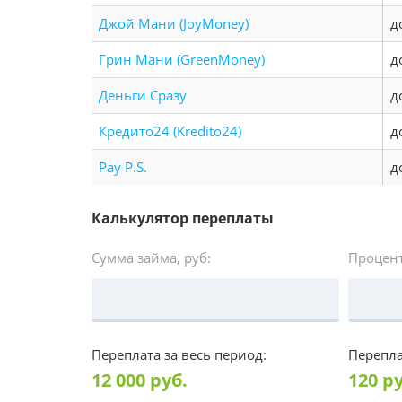
Джой Мани (JoyMoney)
д
Грин Мани (GreenMoney)
д
Деньги Сразу
д
Кредито24 (Kredito24)
д
Pay P.S.
д
Калькулятор переплаты
Сумма займа, руб:
Процент
Переплата за весь период:
Перепла
12 000
руб.
120
ру