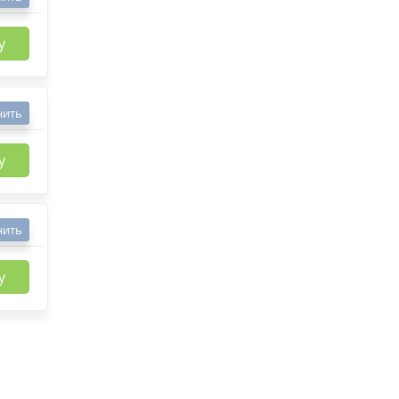
у
нить
у
нить
у