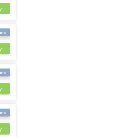
у
нить
у
нить
у
нить
у