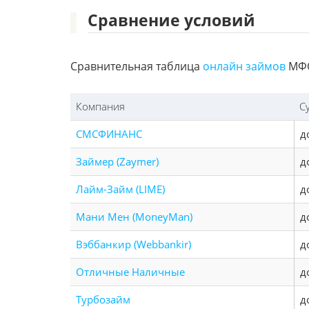
Сравнение условий
Сравнительная таблица
онлайн займов
МФО
Компания
С
СМСФИНАНС
д
Займер (Zaymer)
д
Лайм-Займ (LIME)
д
Мани Мен (MoneyMan)
д
Вэббанкир (Webbankir)
д
Отличные Наличные
д
Турбозайм
д