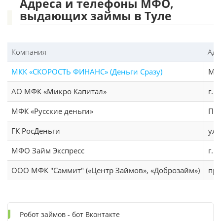
Адреса и телефоны МФО,
выдающих займы в Туле
Компания
Адр
МКК «СКОРОСТЬ ФИНАНС» (Деньги Сразу)
М.Г
АО МФК «Микро Капитал»
г. 
МФК «Русские деньги»
Про
ГК РосДеньги
ул.
МФО Займ Экспресс
г. 
ООО МФК "Саммит" («Центр Займов», «Доброзайм»)
про
Робот займов - бот Вконтакте