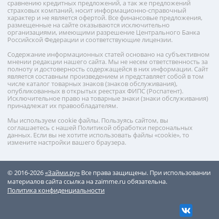
сравнению кредитных предложений, а так же предложений
страховых компаний, носит информационно-справочный
характер и не является офертой. Все финансовые предложения,
размещенные на сайте оказываются исключительно
организациями, имеющими разрешение Центрального Банка
Российской Федерации и соответствующие лицензии.
Содержание информационных статей основано на субъективном
мнении редакции нашего сайта. Мы не несем ответственность за
полноту и достоверность содержащейся в них информации. Сайт
является составным произведением и представляет собой в том
числе каталог товарных знаков (знаков обслуживания),
опубликованных в открытых реестрах ФИПС (Роспатент).
Исключительное право на товарные знаки (знаки обслуживания)
принадлежат их правообладателям.
Мы используем cookie файлы. Пользуясь сайтом, вы
соглашаетесь с нашей Политикой обработки персональных
данных. Если вы не хотите использовать файлы «cookie», то
измените настройки вашего браузера.
© 2016-2026
«Займи.ру»
Все права защищены. При использовании
материалов сайта ссылка на zaimme.ru обязательна.
Политика конфиденциальности