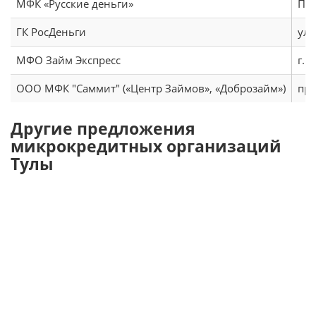
МФК «Русские деньги»
Про
ГК РосДеньги
ул.
МФО Займ Экспресс
г. 
ООО МФК "Саммит" («Центр Займов», «Доброзайм»)
про
Другие предложения
микрокредитных организаций
Тулы