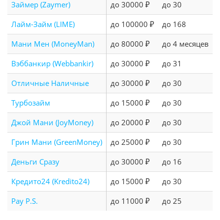
Займер (Zaymer)
до 30000 ₽
до 30
Лайм-Займ (LIME)
до 100000 ₽
до 168
Мани Мен (MoneyMan)
до 80000 ₽
до 4 месяцев
Вэббанкир (Webbankir)
до 30000 ₽
до 31
Отличные Наличные
до 30000 ₽
до 30
Турбозайм
до 15000 ₽
до 30
Джой Мани (JoyMoney)
до 20000 ₽
до 30
Грин Мани (GreenMoney)
до 25000 ₽
до 30
Деньги Сразу
до 30000 ₽
до 16
Кредито24 (Kredito24)
до 15000 ₽
до 30
Pay P.S.
до 11000 ₽
до 25