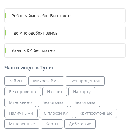
Робот займов - бот Вконтакте
Где мне одобрят займ?
Узнать КИ бесплатно
Часто ищут в Туле:
Займы
Микрозаймы
Без процентов
Без проверок
На счет
На карту
Мгновенно
Без отказа
Без отказа
Наличными
С плохой КИ
Круглосуточные
Мгновенные
Карты
Дебетовые