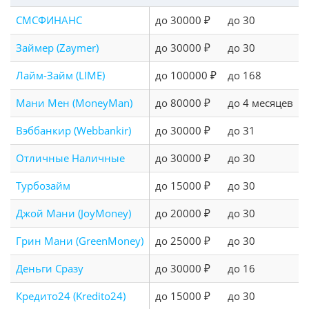
СМСФИНАНС
до 30000 ₽
до 30
Займер (Zaymer)
до 30000 ₽
до 30
Лайм-Займ (LIME)
до 100000 ₽
до 168
Мани Мен (MoneyMan)
до 80000 ₽
до 4 месяцев
Вэббанкир (Webbankir)
до 30000 ₽
до 31
Отличные Наличные
до 30000 ₽
до 30
Турбозайм
до 15000 ₽
до 30
Джой Мани (JoyMoney)
до 20000 ₽
до 30
Грин Мани (GreenMoney)
до 25000 ₽
до 30
Деньги Сразу
до 30000 ₽
до 16
Кредито24 (Kredito24)
до 15000 ₽
до 30