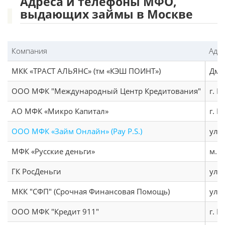
Адреса и телефоны МФО,
выдающих займы в Москве
Компания
Адр
МКК «ТРАСТ АЛЬЯНС» (тм «КЭШ ПОИНТ»)
Дми
ООО МФК "Международный Центр Кредитования"
г. М
АО МФК «Микро Капитал»
г. М
ООО МФК «Займ Онлайн» (Pay P.S.)
ул.
МФК «Русские деньги»
м. П
ГК РосДеньги
ул. 
МКК "СФП" (Срочная Финансовая Помощь)
ул. 
ООО МФК "Кредит 911"
г. М