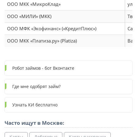
ООО МКК «МикроКлад»
ул. 
ООО «МИЛИ» (МКК)
Твер
ООО МФК «Экофинанс» («КредитПлюс»)
Сад
ООО МКК «Платиза.ру» (Platiza)
Варш
Робот займов - бот Вконтакте
Где мне одобрят займ?
Узнать КИ бесплатно
Часто ищут в Москве:
Карты
Дебетовые
Карты рассрочки