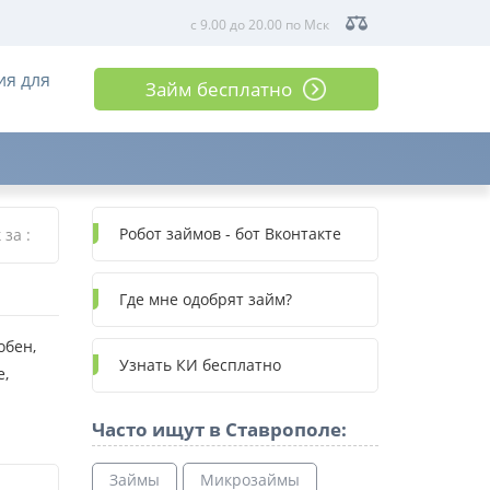
с 9.00 до 20.00 по Мск
ия для
Займ бесплатно
Робот займов - бот Вконтакте
к за
:
Где мне одобрят займ?
обен,
Узнать КИ бесплатно
е,
Часто ищут в Ставрополе:
Займы
Микрозаймы