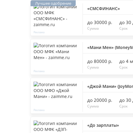
«СМСФИНАНС»
до 30000 р.
до 30
Сумма
Срок
«Мани Мен» (MoneyM
до 80000 р.
до 4 
Сумма
Срок
«Джой Мани» (JoyMon
до 20000 р.
до 30
Сумма
Срок
«До зарплаты»