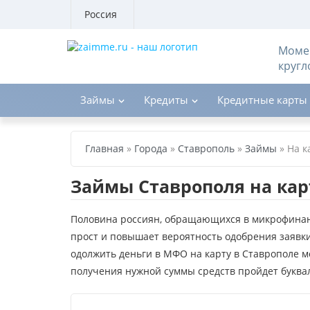
Россия
Момен
кругл
Займы
Кредиты
Кредитные карты
Главная
»
Города
»
Ставрополь
»
Займы
»
На к
Займы Ставрополя на кар
Половина россиян, обращающихся в микрофинанс
прост и повышает вероятность одобрения заявк
одолжить деньги в МФО на карту в Ставрополе м
получения нужной суммы средств пройдет буквал