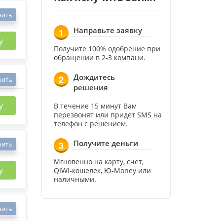
нить
Направьте заявку
1
у
Получите 100% одобрение при
обращении в 2-3 компани.
Дождитесь
2
нить
решения
у
В течение 15 минут Вам
перезвонят или придет SMS на
телефон с решением.
Получите деньги
3
нить
Мгновенно на карту, счет,
у
QIWI-кошелек, Ю-Money или
наличными.
нить