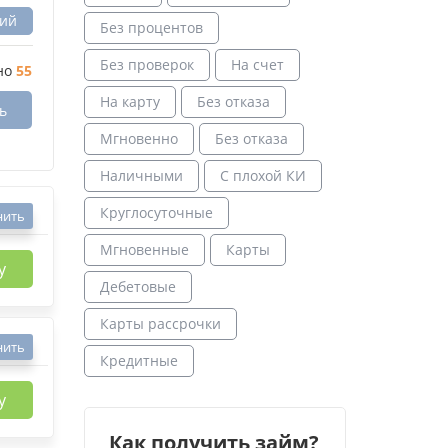
вий
Без процентов
Без проверок
На счет
но
55
На карту
Без отказа
ь
Мгновенно
Без отказа
Наличными
С плохой КИ
Круглосуточные
нить
Мгновенные
Карты
у
Дебетовые
Карты рассрочки
нить
Кредитные
у
Как получить займ?