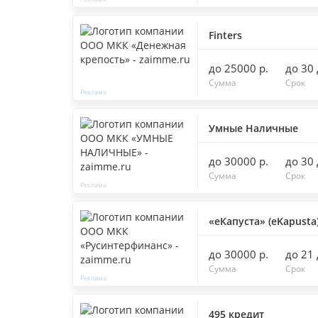
Finters
до 25000 р.
до 30
Сумма
Срок
Умные Наличные
до 30000 р.
до 30
Сумма
Срок
«еКапуста» (eKapusta
до 30000 р.
до 21
Сумма
Срок
495 кредит