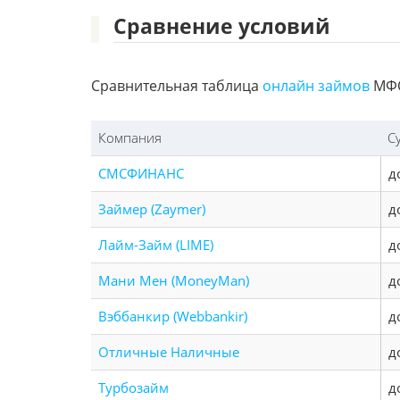
Сравнение условий
Сравнительная таблица
онлайн займов
МФО
Компания
С
СМСФИНАНС
д
Займер (Zaymer)
д
Лайм-Займ (LIME)
д
Мани Мен (MoneyMan)
д
Вэббанкир (Webbankir)
д
Отличные Наличные
д
Турбозайм
д