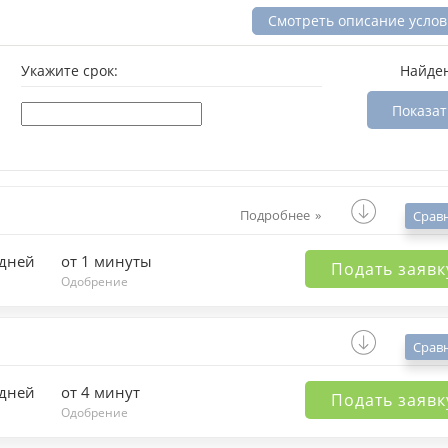
Смотреть описание усло
Укажите срок:
Найде
Показат
Подробнее
Срав
 дней
от 1 минуты
Подать заявк
Одобрение
Срав
 дней
от 4 минут
Подать заявк
Одобрение