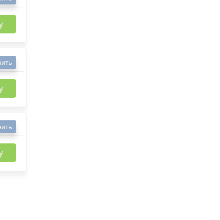
у
нить
у
нить
у