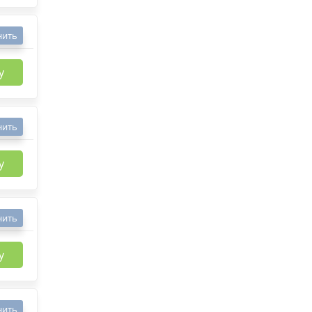
нить
у
нить
у
нить
у
нить