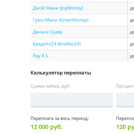
Джой Мани (JoyMoney)
д
Грин Мани (GreenMoney)
д
Деньги Сразу
д
Кредито24 (Kredito24)
д
Pay P.S.
д
Калькулятор переплаты
Сумма займа, руб:
Процент
Переплата за весь период:
Перепла
12 000
руб.
120
ру