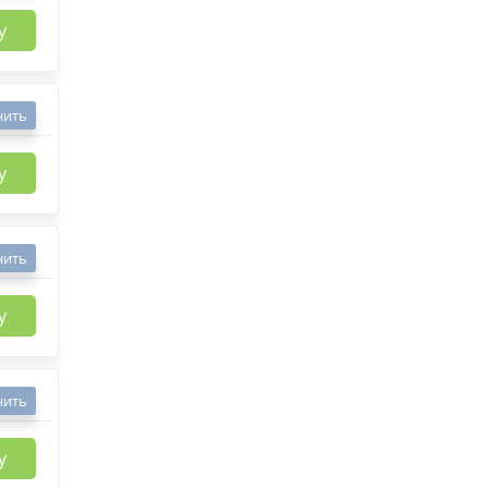
у
нить
у
нить
у
нить
у