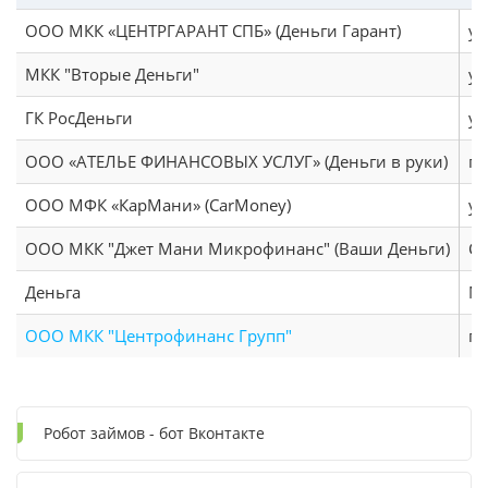
ООО МКК «ЦЕНТРГАРАНТ СПБ» (Деньги Гарант)
ул
МКК "Вторые Деньги"
ул
ГК РосДеньги
ул
ООО «АТЕЛЬЕ ФИНАНСОВЫХ УСЛУГ» (Деньги в руки)
г.
ООО МФК «КарМани» (CarMoney)
ул
ООО МКК "Джет Мани Микрофинанс" (Ваши Деньги)
Се
Деньга
Мо
ООО МКК "Центрофинанс Групп"
г.
Робот займов - бот Вконтакте