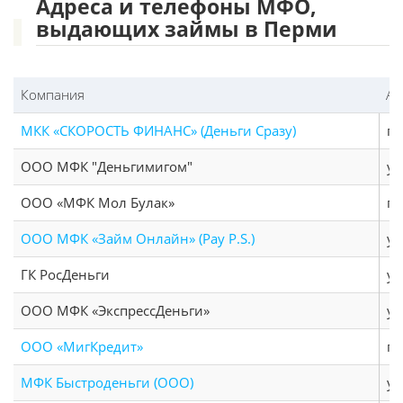
Адреса и телефоны МФО,
выдающих займы в Перми
Компания
Ад
МКК «СКОРОСТЬ ФИНАНС» (Деньги Сразу)
пр
ООО МФК "Деньгимигом"
ул
ООО «МФК Мол Булак»
г.
ООО МФК «Займ Онлайн» (Pay P.S.)
ул
ГК РосДеньги
ул
ООО МФК «ЭкспрессДеньги»
ул
ООО «МигКредит»
г.
МФК Быстроденьги (ООО)
ул