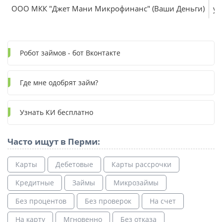
ООО МКК "Джет Мани Микрофинанс" (Ваши Деньги)
ул
Робот займов - бот Вконтакте
Где мне одобрят займ?
Узнать КИ бесплатно
Часто ищут в Перми:
Карты
Дебетовые
Карты рассрочки
Кредитные
Займы
Микрозаймы
Без процентов
Без проверок
На счет
На карту
Мгновенно
Без отказа