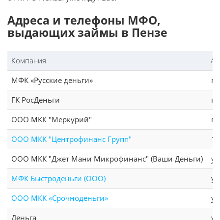
Адреса и телефоны МФО,
выдающих займы в Пензе
Компания
Ад
МФК «Русские деньги»
пр
ГК РосДеньги
пр
ООО МКК "Меркурий"
г.
ООО МКК "Центрофинанс Групп"
1-
ООО МКК "Джет Мани Микрофинанс" (Ваши Деньги)
ул
МФК Быстроденьги (ООО)
ул
ООО МКК «Срочноденьги»
ул
Деньга
ул