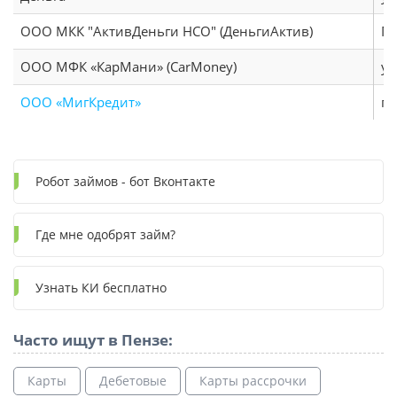
ООО МКК "АктивДеньги НСО" (ДеньгиАктив)
Пр
ООО МФК «КарМани» (CarMoney)
ул
ООО «МигКредит»
г.
Робот займов - бот Вконтакте
Где мне одобрят займ?
Узнать КИ бесплатно
Часто ищут в Пензе:
Карты
Дебетовые
Карты рассрочки