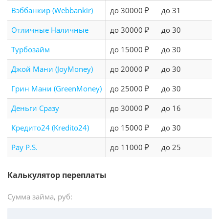
Вэббанкир (Webbankir)
до 30000 ₽
до 31
Отличные Наличные
до 30000 ₽
до 30
Турбозайм
до 15000 ₽
до 30
Джой Мани (JoyMoney)
до 20000 ₽
до 30
Грин Мани (GreenMoney)
до 25000 ₽
до 30
Деньги Сразу
до 30000 ₽
до 16
Кредито24 (Kredito24)
до 15000 ₽
до 30
Pay P.S.
до 11000 ₽
до 25
Калькулятор переплаты
Сумма займа, руб: