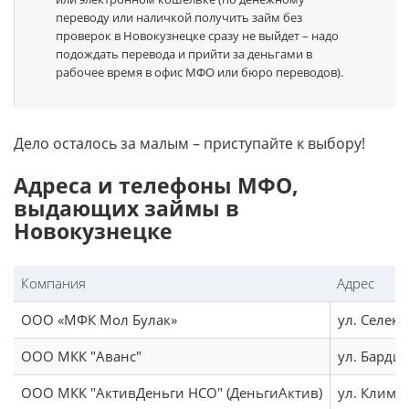
переводу или наличкой получить займ без
проверок в Новокузнецке сразу не выйдет – надо
подождать перевода и прийти за деньгами в
рабочее время в офис МФО или бюро переводов).
Дело осталось за малым – приступайте к выбору!
Адреса и телефоны МФО,
выдающих займы в
Новокузнецке
Компания
Адрес
ООО «МФК Мол Булак»
ул. Селекц
ООО МКК "Аванс"
ул. Бардин
ООО МКК "АктивДеньги НСО" (ДеньгиАктив)
ул. Климас