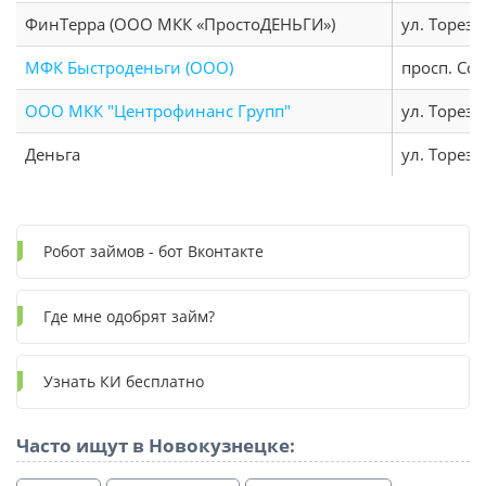
ФинТерра (ООО МКК «ПростоДЕНЬГИ»)
ул. Тореза
МФК Быстроденьги (ООО)
просп. Со
ООО МКК "Центрофинанс Групп"
ул. Тореза
Деньга
ул. Тореза
Робот займов - бот Вконтакте
Где мне одобрят займ?
Узнать КИ бесплатно
Часто ищут в Новокузнецке: