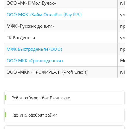
ООО «МФК Мол Булак»
г. Н
ООО МФК «Займ Онлайн» (Pay P.S.)
ул. 
МФК «Русские деньги»
пр-к
ГК РосДеньги
ул. 
МФК Быстроденьги (ООО)
про
ООО МКК «Срочноденьги»
Мос
ООО «МКК «ПРОФИРЕАЛ» (Profi Credit)
г. 
Робот займов - бот Вконтакте
Где мне одобрят займ?