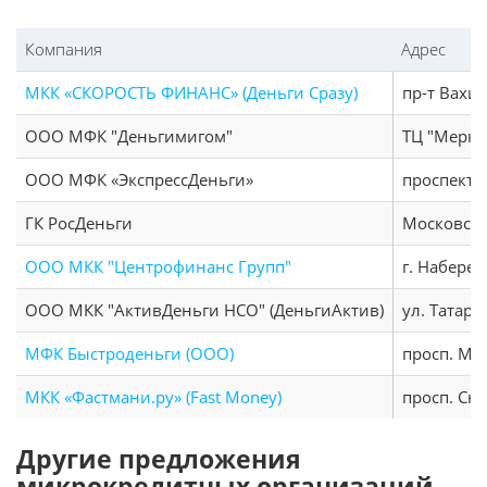
Компания
Адрес
МКК «СКОРОСТЬ ФИНАНС» (Деньги Сразу)
пр-т Вахит
ООО МФК "Деньгимигом"
ТЦ "Меркур
ООО МФК «ЭкспрессДеньги»
проспект 
ГК РосДеньги
Московски
ООО МКК "Центрофинанс Групп"
г. Набереж
ООО МКК "АктивДеньги НСО" (ДеньгиАктив)
ул. Татарс
МФК Быстроденьги (ООО)
просп. Мир
МКК «Фастмани.ру» (Fast Money)
просп. Сю
Другие предложения
микрокредитных организаций