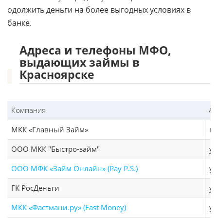
одолжить деньги на более выгодных условиях в
банке.
Адреса и телефоны МФО,
выдающих займы в
Красноярске
Компания
Ад
МКК «Главный Займ»
пр
ООО МКК "Быстро-займ"
ул
ООО МФК «Займ Онлайн» (Pay P.S.)
ул
ГК РосДеньги
ул
МКК «Фастмани.ру» (Fast Money)
ул