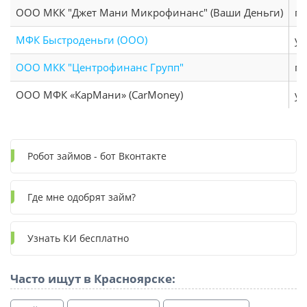
ООО МКК "Джет Мани Микрофинанс" (Ваши Деньги)
г.
МФК Быстроденьги (ООО)
ул
ООО МКК "Центрофинанс Групп"
г.
ООО МФК «КарМани» (CarMoney)
ул
Робот займов - бот Вконтакте
Где мне одобрят займ?
Узнать КИ бесплатно
Часто ищут в Красноярске: