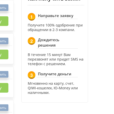
нить
Направьте заявку
1
у
Получите 100% одобрение при
обращении в 2-3 компани.
Дождитесь
2
нить
решения
у
В течение 15 минут Вам
перезвонят или придет SMS на
телефон с решением.
Получите деньги
3
нить
Мгновенно на карту, счет,
у
QIWI-кошелек, Ю-Money или
наличными.
нить