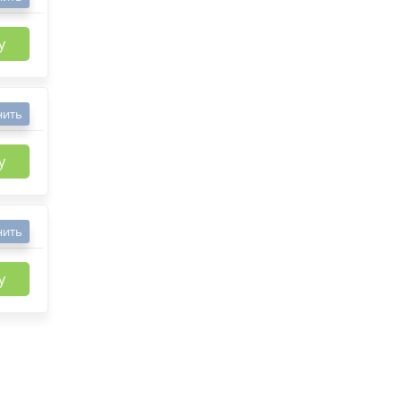
у
нить
у
нить
у