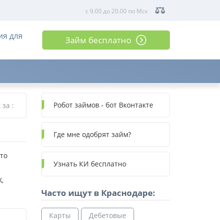
с 9.00 до 20.00 по Мск
ия для
Займ бесплатно
Робот займов - бот Вконтакте
к за
:
Где мне одобрят займ?
Это
Узнать КИ бесплатно
,
Часто ищут в Краснодаре:
Карты
Дебетовые