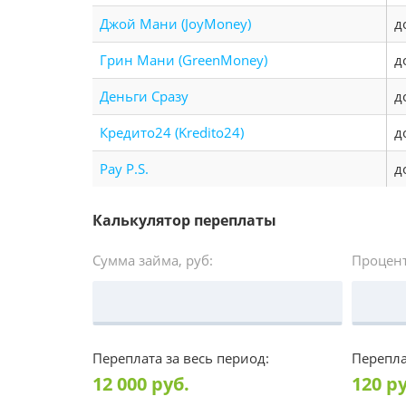
Джой Мани (JoyMoney)
д
Грин Мани (GreenMoney)
д
Деньги Сразу
д
Кредито24 (Kredito24)
д
Pay P.S.
д
Калькулятор переплаты
Сумма займа, руб:
Процент
Переплата за весь период:
Перепла
12 000
руб.
120
ру