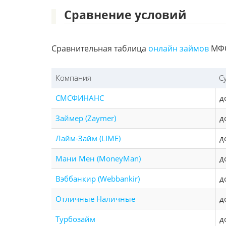
Сравнение условий
Сравнительная таблица
онлайн займов
МФО
Компания
С
СМСФИНАНС
д
Займер (Zaymer)
д
Лайм-Займ (LIME)
д
Мани Мен (MoneyMan)
д
Вэббанкир (Webbankir)
д
Отличные Наличные
д
Турбозайм
д