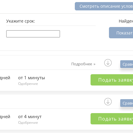
Смотреть описание усло
Укажите срок:
Найде
Показат
Подробнее
Срав
 дней
от 1 минуты
Подать заявк
Одобрение
Срав
 дней
от 4 минут
Подать заявк
Одобрение