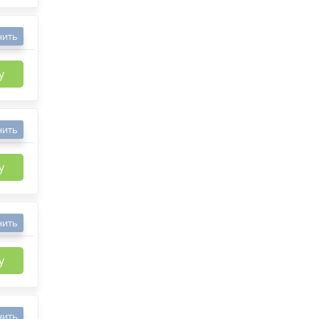
нить
у
нить
у
нить
у
нить