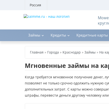
Россия
Момен
кругл
Займы
Кредиты
Кредитные карты
Главная
»
Города
»
Краснодар
»
Займы
»
На ка
Мгновенные займы на кар
Когда требуется мгновенное получение денег, лу
позволяет не только срочно одолжить нужную су
дополнительных затрат. С карты можно совершит
штрафы, перевести деньги другому человеку или