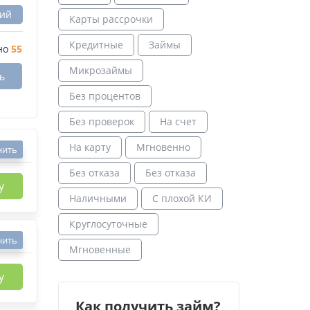
вий
Карты рассрочки
Кредитные
Займы
но
55
Микрозаймы
ь
Без процентов
Без проверок
На счет
На карту
Мгновенно
нить
Без отказа
Без отказа
у
Наличными
С плохой КИ
Круглосуточные
нить
Мгновенные
у
Как получить займ?