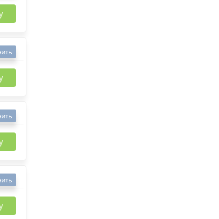
у
нить
у
нить
у
нить
у