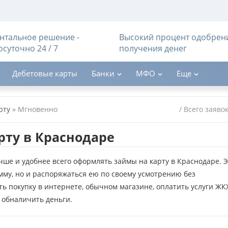
тальное решение -
Высокий процент одобрен
осуточно 24 / 7
получения денег
Дебетовые карты
Банки
МФО
Еще
рту
»
Мгновенно
/ Всего заяво
ту в Краснодаре
чше и удобнее всего оформлять займы на карту в Краснодаре. 
мму, но и распоряжаться ею по своему усмотрению без
ь покупку в интернете, обычном магазине, оплатить услуги ЖКХ
 обналичить деньги.