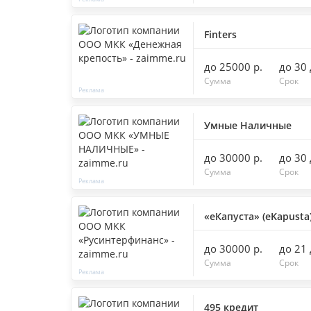
Finters
до 25000 р.
до 30
Сумма
Срок
Умные Наличные
до 30000 р.
до 30
Сумма
Срок
«еКапуста» (eKapusta
до 30000 р.
до 21
Сумма
Срок
495 кредит