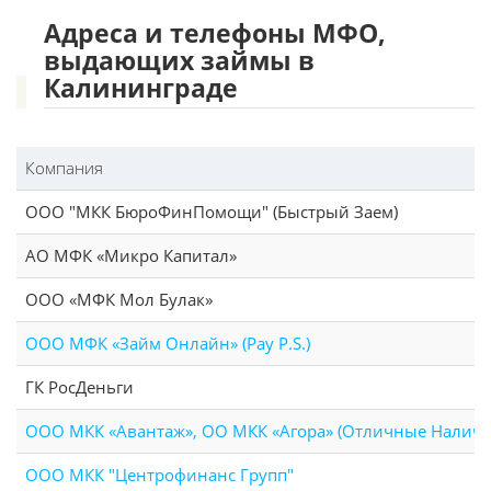
Адреса и телефоны МФО,
выдающих займы в
Калининграде
Компания
ООО "МКК БюроФинПомощи" (Быстрый Заем)
АО МФК «Микро Капитал»
ООО «МФК Мол Булак»
ООО МФК «Займ Онлайн» (Pay P.S.)
ГК РосДеньги
ООО МКК «Авантаж», ОО МКК «Агора» (Отличные Налич
ООО МКК "Центрофинанс Групп"