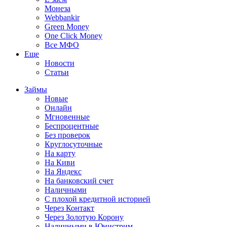
Монеза
Webbankir
Green Money
One Click Money
Все МФО
Еще
Новости
Статьи
Займы
Новые
Онлайн
Мгновенные
Беспроцентные
Без проверок
Круглосуточные
На карту
На Киви
На Яндекс
На банковский счет
Наличными
С плохой кредитной историей
Через Контакт
Через Золотую Корону
Наличными в Юнистрим