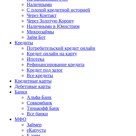
Наличными
С плохой кредитной историей
Через Контакт
Через Золотую Корону
Наличными в Юнистрим
Микрозаймы
Займ Бот
Кредиты
Потребительский кредит онлайн
Кредит онлайн на карту
Ипотека
Рефинансирование кредита
Кредит под залог
Все кредиты
Кредитные карты
Дебетовые карты
Банки
Альфа-Банк
Совкомбанк
Тинькофф Банк
Все банки
МФО
Займер
еКапуста
Е заем