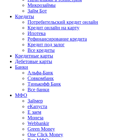
Микрозаймы
Займ Бот
Кредиты
Потребительский кредит онлайн
Кредит онлайн на карту
Ипотека
Рефинансирование кредита
Кредит под залог
Все кредиты
Кредитные карты
Дебетовые карты
Банки
Альфа-Банк
Совкомбанк
Тинькофф Банк
Все банки
МФО
Займер
еКапуста
Е заем
Монеза
Webbankir
Green Money
One Click Money