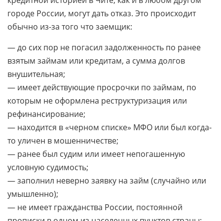
кредитной историей в Чите, как и в любом другом
городе России, могут дать отказ. Это происходит
обычно из-за того что заемщик:
— до сих пор не погасил задолженность по ранее
взятым займам или кредитам, а сумма долгов
внушительная;
— имеет действующие просрочки по займам, по
которым не оформлена реструктуризация или
рефинансирование;
— находится в «черном списке» МФО или был когда-
то уличен в мошенничестве;
— ранее был судим или имеет непогашенную
условную судимость;
— заполнил неверно заявку на займ (случайно или
умышленно);
— не имеет гражданства России, постоянной
прописки в одном из населенных пунктов страны;