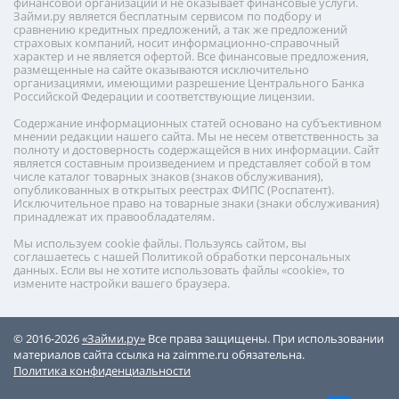
финансовой организации и не оказывает финансовые услуги.
Займи.ру является бесплатным сервисом по подбору и
сравнению кредитных предложений, а так же предложений
страховых компаний, носит информационно-справочный
характер и не является офертой. Все финансовые предложения,
размещенные на сайте оказываются исключительно
организациями, имеющими разрешение Центрального Банка
Российской Федерации и соответствующие лицензии.
Содержание информационных статей основано на субъективном
мнении редакции нашего сайта. Мы не несем ответственность за
полноту и достоверность содержащейся в них информации. Сайт
является составным произведением и представляет собой в том
числе каталог товарных знаков (знаков обслуживания),
опубликованных в открытых реестрах ФИПС (Роспатент).
Исключительное право на товарные знаки (знаки обслуживания)
принадлежат их правообладателям.
Мы используем cookie файлы. Пользуясь сайтом, вы
соглашаетесь с нашей Политикой обработки персональных
данных. Если вы не хотите использовать файлы «cookie», то
измените настройки вашего браузера.
© 2016-2026
«Займи.ру»
Все права защищены. При использовании
материалов сайта ссылка на zaimme.ru обязательна.
Политика конфиденциальности