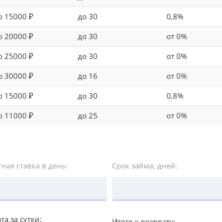
о 15000 ₽
до 30
0,8%
о 20000 ₽
до 30
от 0%
о 25000 ₽
до 30
от 0%
о 30000 ₽
до 16
от 0%
о 15000 ₽
до 30
0,8%
о 11000 ₽
до 25
от 0%
ная ставка в день:
Срок займа, дней:
та за сутки:
Итого к возврату: