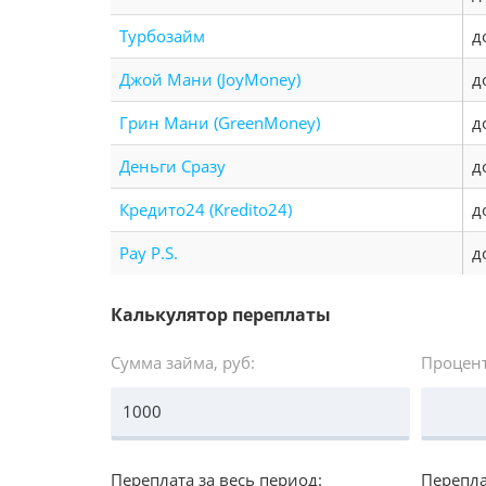
Турбозайм
д
Джой Мани (JoyMoney)
д
Грин Мани (GreenMoney)
д
Деньги Сразу
д
Кредито24 (Kredito24)
д
Pay P.S.
д
Калькулятор переплаты
Сумма займа, руб:
Процент
Переплата за весь период:
Перепла