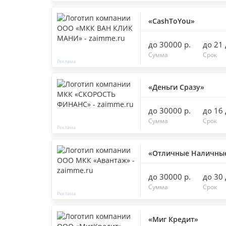
«CashToYou»
до 30000 р.
до 21
Сумма
Срок
«Деньги Сразу»
до 30000 р.
до 16
Сумма
Срок
«Отличные Наличны
до 30000 р.
до 30
Сумма
Срок
«Миг Кредит»