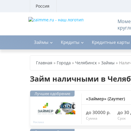
Россия
Момен
кругл
Займы
Кредиты
Кредитные карты
Главная
»
Города
»
Челябинск
»
Займы
»
Нали
Займ наличными в Челяб
«Займер» (Zaymer)
до 30000 р.
до 30
Сумма
Срок