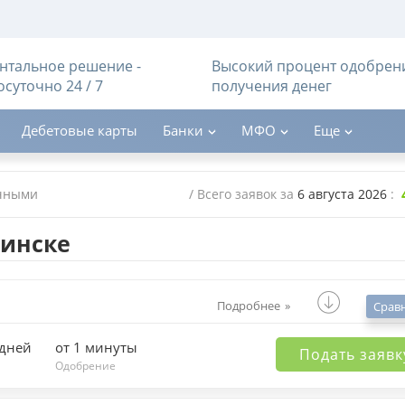
тальное решение -
Высокий процент одобрен
осуточно 24 / 7
получения денег
Дебетовые карты
Банки
МФО
Еще
чными
/ Всего заявок за
6 августа 2026
:
инске
Подробнее
Срав
 дней
от 1 минуты
Подать заявк
Одобрение