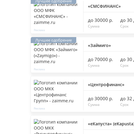
«СМСФИНАНС»
до 30000 р.
до 30
Сумма
Срок
«Займиго»
до 70000 р.
до 30
Сумма
Срок
«Центрофинанс»
до 30000 р.
до 32
Сумма
Срок
«еКапуста» (eKapusta