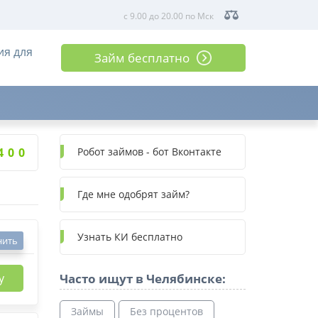
с 9.00 до 20.00 по Мск
ия для
Займ бесплатно
3
4
4
9
0
0
9
0
0
Робот займов - бот Вконтакте
Где мне одобрят займ?
Узнать КИ бесплатно
нить
у
Часто ищут в Челябинске:
Займы
Без процентов