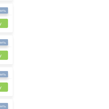
нить
у
нить
у
нить
у
нить