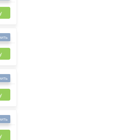
у
нить
у
нить
у
нить
у