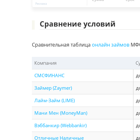
Сравнение условий
Сравнительная таблица
онлайн займов
МФО
Компания
С
СМСФИНАНС
д
Займер (Zaymer)
д
Лайм-Займ (LIME)
д
Мани Мен (MoneyMan)
д
Вэббанкир (Webbankir)
д
Отличные Наличные
д