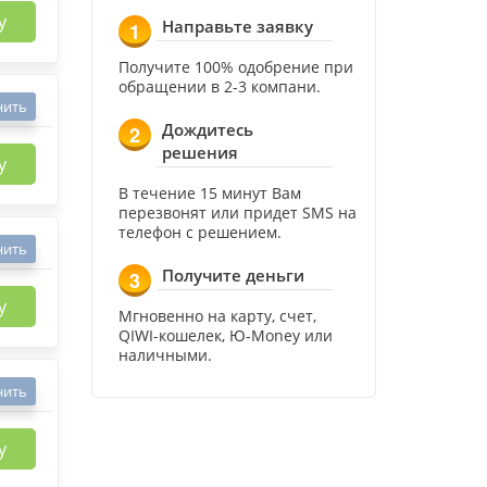
у
Направьте заявку
1
Получите 100% одобрение при
обращении в 2-3 компани.
нить
Дождитесь
2
решения
у
В течение 15 минут Вам
перезвонят или придет SMS на
телефон с решением.
нить
Получите деньги
3
у
Мгновенно на карту, счет,
QIWI-кошелек, Ю-Money или
наличными.
нить
у