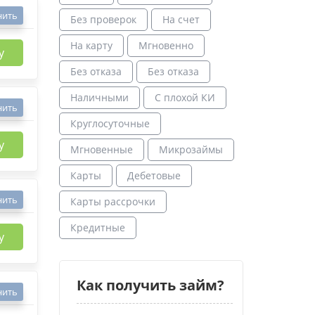
нить
Без проверок
На счет
На карту
Мгновенно
у
Без отказа
Без отказа
Наличными
С плохой КИ
нить
Круглосуточные
у
Мгновенные
Микрозаймы
Карты
Дебетовые
нить
Карты рассрочки
Кредитные
у
Как получить займ?
нить