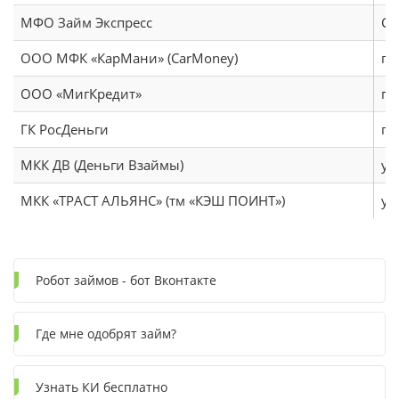
МФО Займ Экспресс
Со
ООО МФК «КарМани» (CarMoney)
г.
ООО «МигКредит»
пр
ГК РосДеньги
г.
МКК ДВ (Деньги Взаймы)
ул
МКК «ТРАСТ АЛЬЯНС» (тм «КЭШ ПОИНТ»)
ул
Робот займов - бот Вконтакте
Где мне одобрят займ?
Узнать КИ бесплатно