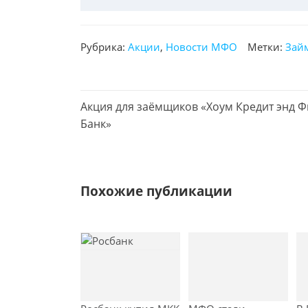
Рубрика:
Акции
,
Новости МФО
Метки:
Зай
П
Aкция для заёмщиков «Хоум Кредит энд 
р
Банк»
е
д
ы
д
Похожие публикации
у
щ
а
я
з
а
п