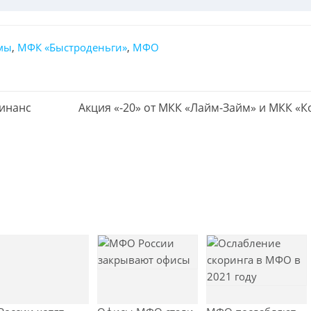
мы
,
МФК «Быстроденьги»
,
МФО
Финанс
С
Акция «-20» от МКК «Лайм-Займ» и МКК «К
л
е
д
у
ю
щ
а
я
з
а
п
и