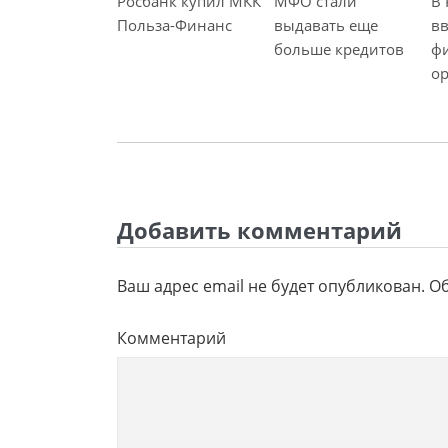
Росбанк купил МКК
МФО стали
В 
и
Польза-Финанс
выдавать еще
вв
с
больше кредитов
ф
ь
о
Добавить комментарий
Ваш адрес email не будет опубликован.
Об
Комментарий