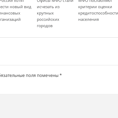
России хотят
Офисы МФО стали
МФО послабляют
с
ести новый вид
исчезать из
критерии оценки
ь
инансовых
крупных
кредитоспособност
рганизаций
российских
населения
городов
язательные поля помечены
*