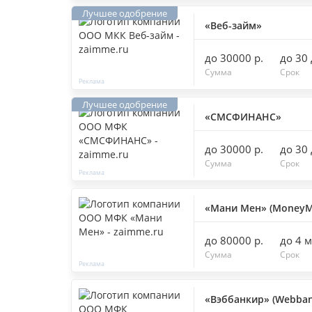
«Веб-займ»
до 30000 р.
до 30
Сумма
Срок
«СМСФИНАНС»
до 30000 р.
до 30
Сумма
Срок
«Мани Мен» (MoneyM
до 80000 р.
до 4 
Сумма
Срок
«Вэббанкир» (Webban