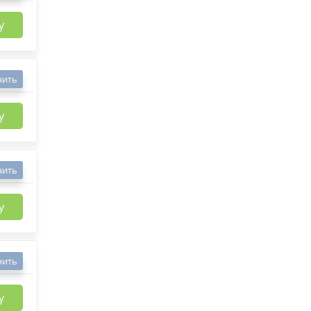
у
нить
у
нить
у
нить
у