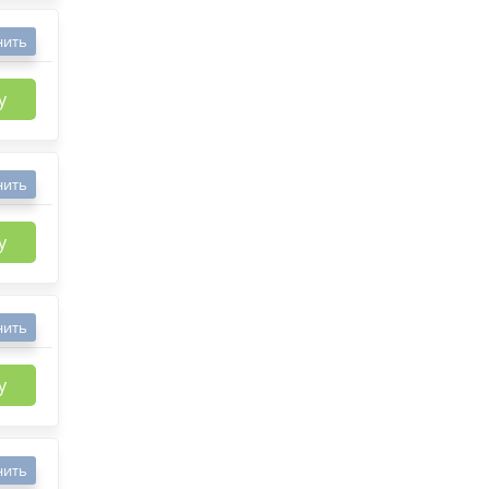
нить
у
нить
у
нить
у
нить