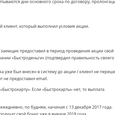
читываются дни основного срока по договору, пролонгац
й клиент, который выполнил условия акции.
и заемщик предоставил в период проведения акции свой 
мпании «Быстроденьги» (подтвердил правильность своего
ика уже был внесен в систему до акции / клиент не переш
т не предоставил email.
«Быстрокарту». Если «Быстрокарты» нет, то выплата
ежедневно, по будням, начиная с 13 декабря 2017 года.
получат свой бонус уже в январе 2018 года.