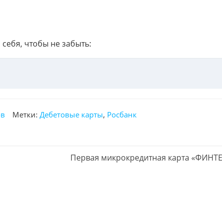
 себя, чтобы не забыть:
ов
Метки:
Дебетовые карты
,
Росбанк
С
Первая микрокредитная карта «ФИНТ
л
е
д
у
ю