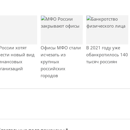
щ
а
я
з
а
п
и
России хотят
Офисы МФО стали
В 2021 году уже
с
ести новый вид
исчезать из
обанкротилось 140
ь
инансовых
крупных
тысяч россиян
рганизаций
российских
городов