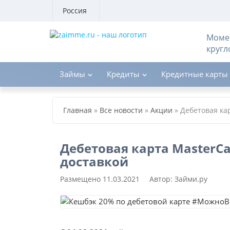
Россия
Момен
кругл
Займы
Кредиты
Кредитные карты
Главная
»
Все новости
»
Акции
»
Дебетовая кар
Дебетовая карта MasterCa
доставкой
Размещено
11.03.2021
Автор:
Займи.ру