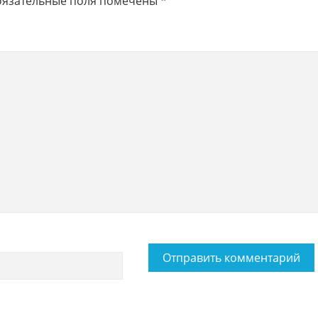
язательные поля помечены
*