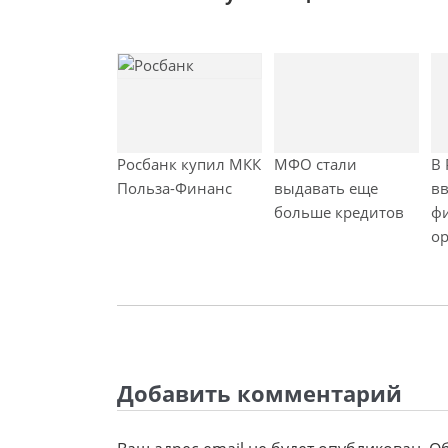
у
щ
а
я
з
а
п
Росбанк купил МКК
МФО стали
В 
и
Польза-Финанс
выдавать еще
вв
с
больше кредитов
ф
ь
о
Добавить комментарий