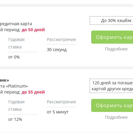
До 30% кэшбэк
редитная карта
й период:
до 50 дней
Оформить кар
Годовая
Рассмотрение
ставка
Подробнее
30 секунд
от 0%
анк»
120 дней за погаш
та «Platinum»
картой других кред
й период:
до 55 дней
Годовая
Рассмотрение
Оформить кар
ставка
от 5 минут
Подробнее
от 12%