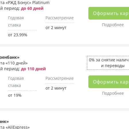
та «РЖД Бонус» Platinum
й период:
до 60 дней
Оформить кар
Годовая
Рассмотрение
Подробнее
ставка
от 2 минут
от 23.99%
зенбанк»
0% за снятие нали
та «110 дней»
и переводы
й период:
до 110 дней
Годовая
Рассмотрение
Оформить кар
ставка
от 2 минут
Подробнее
от 19%
анк»
та «AliExpress»