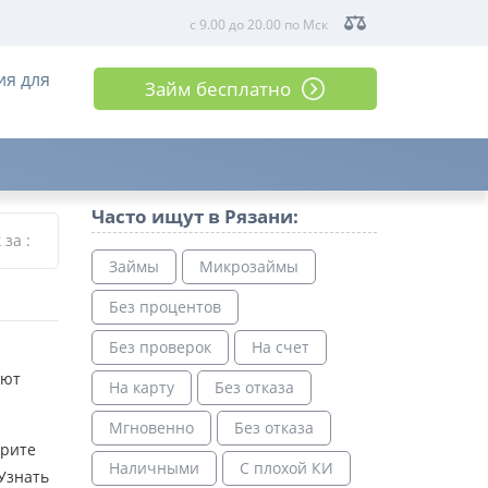
с 9.00 до 20.00 по Мск
ия для
Займ бесплатно
Часто ищут в Рязани:
к за
:
Займы
Микрозаймы
Без процентов
Без проверок
На счет
ают
На карту
Без отказа
Мгновенно
Без отказа
ерите
Наличными
С плохой КИ
Узнать