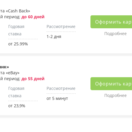
та «Cash Back»
й период:
до 60 дней
Оформить кар
Годовая
Рассмотрение
Подробнее
ставка
1-2 дня
от 25.99%
анк»
та «eBay»
й период:
до 55 дней
Оформить кар
Годовая
Рассмотрение
Подробнее
ставка
от 5 минут
от 23,9%