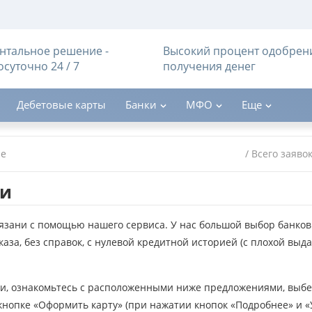
тальное решение -
Высокий процент одобрен
осуточно 24 / 7
получения денег
Дебетовые карты
Банки
МФО
Еще
ые
/ Всего заяво
ни
Рязани с помощью нашего сервиса. У нас большой выбор банков
аза, без справок, с нулевой кредитной историей (с плохой выд
ни, ознакомьтесь с расположенными ниже предложениями, выб
кнопке «Оформить карту» (при нажатии кнопок «Подробнее» и «