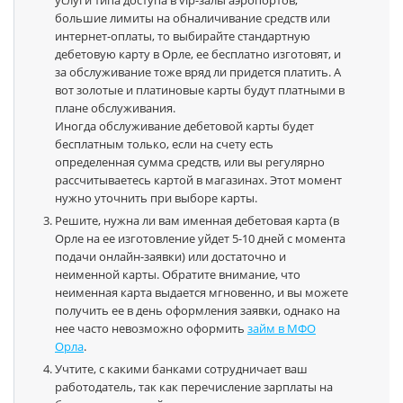
услуги типа доступа в vip-залы аэропортов,
большие лимиты на обналичивание средств или
интернет-оплаты, то выбирайте стандартную
дебетовую карту в Орле, ее бесплатно изготовят, и
за обслуживание тоже вряд ли придется платить. А
вот золотые и платиновые карты будут платными в
плане обслуживания.
Иногда обслуживание дебетовой карты будет
бесплатным только, если на счету есть
определенная сумма средств, или вы регулярно
рассчитываетесь картой в магазинах. Этот момент
нужно уточнить при выборе карты.
Решите, нужна ли вам именная дебетовая карта (в
Орле на ее изготовление уйдет 5-10 дней с момента
подачи онлайн-заявки) или достаточно и
неименной карты. Обратите внимание, что
неименная карта выдается мгновенно, и вы можете
получить ее в день оформления заявки, однако на
нее часто невозможно оформить
займ в МФО
Орла
.
Учтите, с какими банками сотрудничает ваш
работодатель, так как перечисление зарплаты на