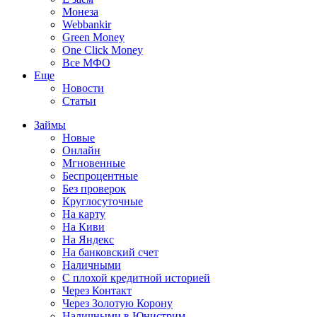
Монеза
Webbankir
Green Money
One Click Money
Все МФО
Еще
Новости
Статьи
Займы
Новые
Онлайн
Мгновенные
Беспроцентные
Без проверок
Круглосуточные
На карту
На Киви
На Яндекс
На банковский счет
Наличными
С плохой кредитной историей
Через Контакт
Через Золотую Корону
Наличными в Юнистрим