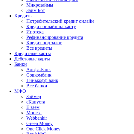
Микрозаймы
Займ Бот
Кредиты
Потребительский кредит онлайн
Кредит онлайн на карту
Ипотека
Рефинансирование кредита
Кредит под залог
Все кредиты
Кредитные карты
Дебетовые карты
Банки
Альфа-Банк
Совкомбанк
Тинькофф Банк
Все банки
МФО
Займер
еКапуста
Е заем
Монеза
Webbankir
Green Money
One Click Money