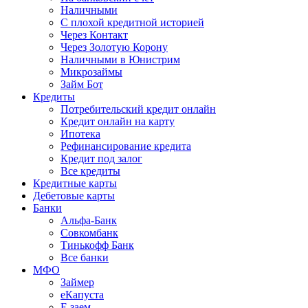
Наличными
С плохой кредитной историей
Через Контакт
Через Золотую Корону
Наличными в Юнистрим
Микрозаймы
Займ Бот
Кредиты
Потребительский кредит онлайн
Кредит онлайн на карту
Ипотека
Рефинансирование кредита
Кредит под залог
Все кредиты
Кредитные карты
Дебетовые карты
Банки
Альфа-Банк
Совкомбанк
Тинькофф Банк
Все банки
МФО
Займер
еКапуста
Е заем