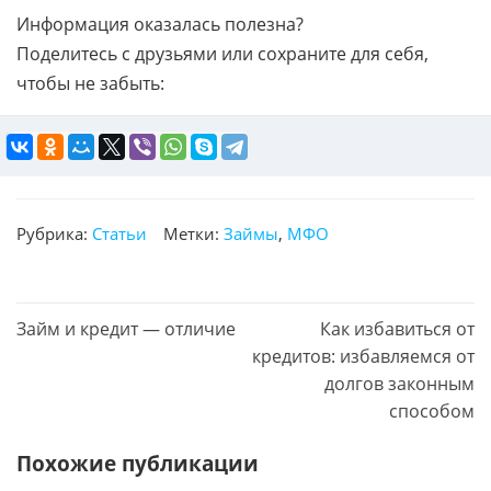
Информация оказалась полезна?
Поделитесь с друзьями или сохраните для себя,
чтобы не забыть:
Рубрика:
Статьи
Метки:
Займы
,
МФО
П
Займ и кредит — отличие
С
Как избавиться от
р
л
кредитов: избавляемся от
е
е
долгов законным
д
д
способом
ы
у
д
Похожие публикации
ю
у
щ