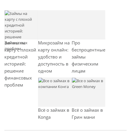
щ
а
а
я
я
з
з
а
а
п
п
и
Займы на
Микрозайм на
Про
и
с
карту с плохой
карту онлайн:
беспроцентные
с
ь
кредитной
удобство и
займы
ь
историей:
доступность в
физическим
решение
одном
лицам
финансовых
проблем
Всё о займах в
Всё о займах в
Konga
Грин мани